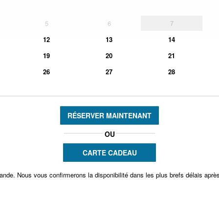
5
6
7
12
13
14
19
20
21
26
27
28
RÉSERVER MAINTENANT
OU
CARTE CADEAU
ande. Nous vous confirmerons la disponibilité dans les plus brefs délais apr