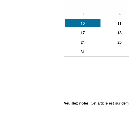
3
4
10
11
17
18
24
25
31
Veuillez noter:
Cet article est sur dem