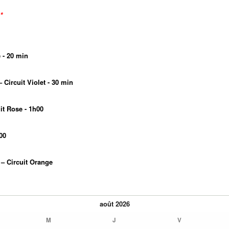
*
 - 20 min
 Circuit Violet - 30 min
it Rose - 1h00
00
– Circuit Orange
août
2026
M
J
V