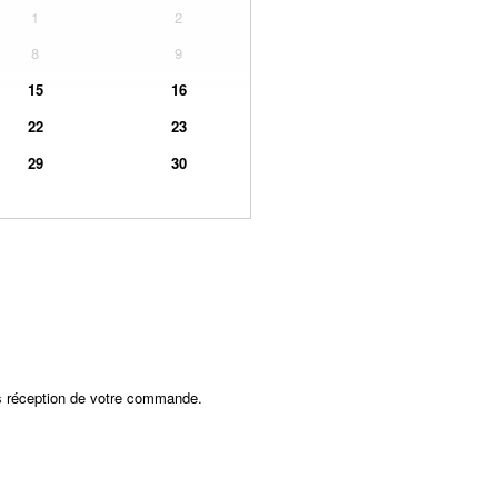
1
2
8
9
15
16
22
23
29
30
ès réception de votre commande.